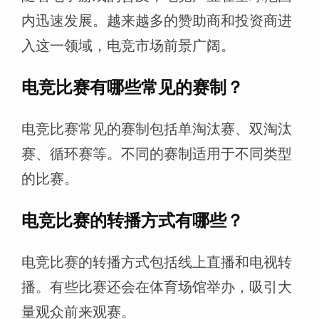
内迅速发展。越来越多的赞助商和投资商进
入这一领域，电竞市场前景广阔。
电竞比赛有哪些常见的赛制？
电竞比赛常见的赛制包括单淘汰赛、双淘汰
赛、循环赛等。不同的赛制适用于不同类型
的比赛。
电竞比赛的转播方式有哪些？
电竞比赛的转播方式包括线上直播和电视转
播。有些比赛还会在体育场馆举办，吸引大
量观众前来观赛。