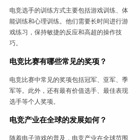
电竞选手的训练方式主要包括游戏训练、体
能训练和心理训练。他们需要长时间进行游
戏练习，保持敏捷的反应和高超的操作技
巧。
电竞比赛有哪些常见的奖项？
电竞比赛中常见的奖项包括冠军、亚军、季
军等。此外，还有最有价值选手、最佳表现
选手等个人奖项。
电竞产业在全球的发展如何？
随着电子游戏的普及，电竞产业在全球范围