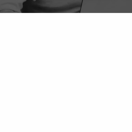
新闻
2024年9月16日
雷竞技