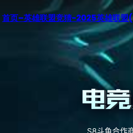
首页–英雄联盟竞猜-2025英雄联盟(