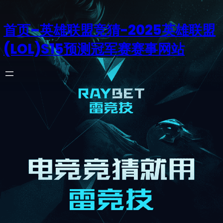
首页–英雄联盟竞猜-2025英雄联盟
(LOL)S15预测冠军赛赛事网站