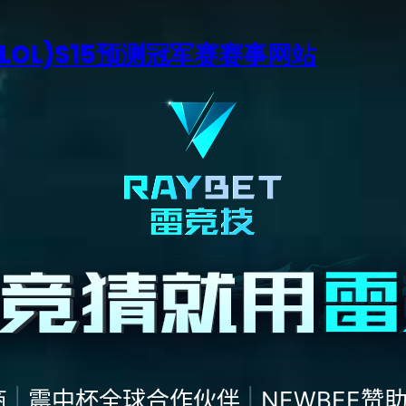
LOL)S15预测冠军赛赛事网站