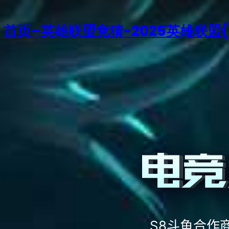
首页–英雄联盟竞猜-2025英雄联盟(