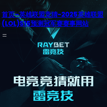
首页–英雄联盟竞猜-2025英雄联盟
(LOL)S15预测冠军赛赛事网站