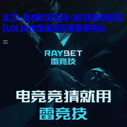
首页–英雄联盟竞猜-2025英雄联盟
(LOL)S15预测冠军赛赛事网站