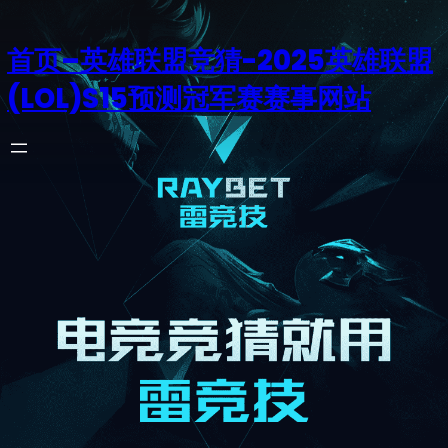
首页–英雄联盟竞猜-2025英雄联盟
(LOL)S15预测冠军赛赛事网站