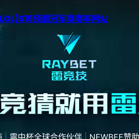
LOL)S15预测冠军赛赛事网站