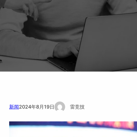
新闻
2024年8月19日
雷竞技