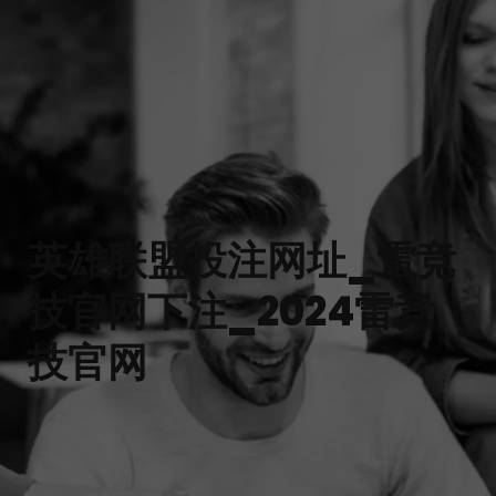
英雄联盟投注网址_雷竞
技官网下注_2024雷竞
技官网