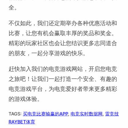
全。
不仅如此，我们还定期举办各种优惠活动和
比赛，让您有机会赢取丰厚的奖品和奖金。
精彩的玩家社区也会让您结识更多志同道合
的朋友，一起分享游戏的快乐。
赶快加入我们的电竞游戏网站，开启您电竞
之旅吧！让我们一起打造一个安全、有趣的
电竞游戏平台，为电竞爱好者带来更多精彩
的游戏体验。
TAGS:
买电竞比赛输赢的APP
, 
电竞实时数据网
, 
雷竞技
RAYBET体育