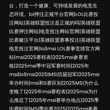
台，打造一个健康、可持续发展的电竞生
态环境。lol押注正规平台官网|LOL比赛投
注网站|英雄联盟投注是正规的吗|英雄联盟
比赛押注网站|电竞投注网站官网|英雄联盟
比赛赌注平台|英雄联盟赛事投注|英雄联盟
电竞投注官网|lol|msi LOL赛事竞猜官方网
站|msi2025赛程表|2025msi参赛资
格|2025msi季中冠军赛时间|2025年
msi|lol|msi2025|MSI历届冠军|2025msi
举办时间|msi和S赛区别|2025MSI为什么
变晚了|2025年msi赛程表|2025msi为什
么推迟了|2025年msi赛举办地点|2025季
中赛时间|MSI季中赛2025|2025msi参赛